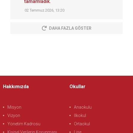
tamamladık.
02 Temmuz 2026, 13:20
DAHA FAZLA GÖSTER
Hakkımızda
Okullar
Misyon
Anaokulu
Vizyon
İlkokul
Yönetim Kadrosu
Ortaokul
Kişisel Verilerin Korunması
Lise